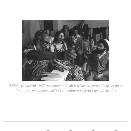
Buffalo, Nova York, 1978: casamento de Abdias Nascimento e Elisa Larkin. À
frente, os celebrantes sufi Robert e Miriam Minkoff | Acervo Ipeafro