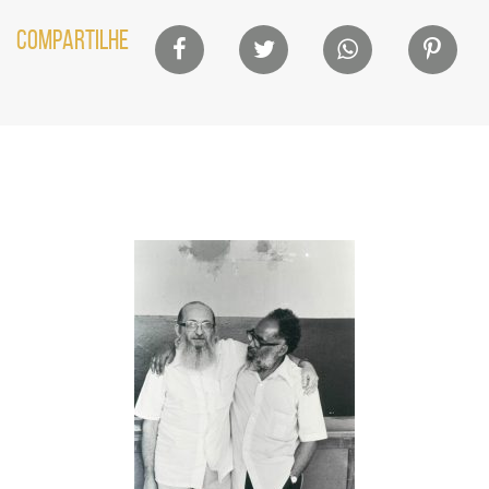
Lista
COMPARTILHE
de
compartilhamento
em
redes
sociais