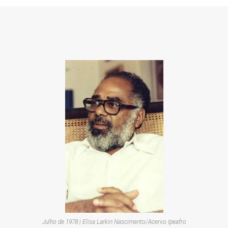
em
redes
sociais
Julho de 1978 | Elisa Larkin Nascimento/Acervo Ipeafro