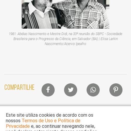
1981: Abdias Nascimento e Mestre Didi, na 33ª reunião do SBPC - Sociedade
Brasileira para o Progresso da Ciência, em Salvador (BA) | Elisa Larkin
Nascimento/Acervo Ipeafro
Lista
COMPARTILHE
de
compartilhamento
em
Este site utiliza cookies de acordo com os
redes
nossos
Termos de Uso e Política de
sociais
Privacidade
e, ao continuar navegando nele,