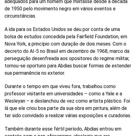
adequados para um homem que militasse desde a década
Buscar
de 1950 pelo movimento negro em vários eventos e
por
ocupação
circunstâncias.
ou
tema
A ida para os Estados Unidos se deu por conta de uma
Site
bolsa de estudos concedida pela Fairfield Foundation, em
do
Nova York, a princípio com duração de dois meses. Com o
Itaú
decreto do AI-5 no Brasil em dezembro de 1968, marco da
Cultural
perseguição desenfreada aos opositores do regime militar,
tornou-se oportuno para Abdias buscar formas de estender
sua permanência no exterior.
Durante o tempo em que viveu fora, trabalhou como
professor visitante em universidades – como a Yale e a
Wesleyan – e deslanchou de vez como artista plástico. Foi
lá que ele criou boa parte da sua obra em pintura, além de
ter sido convidado a realizar várias exposições e curadorias.
Também durante esse fértil período, Abdias entrou em