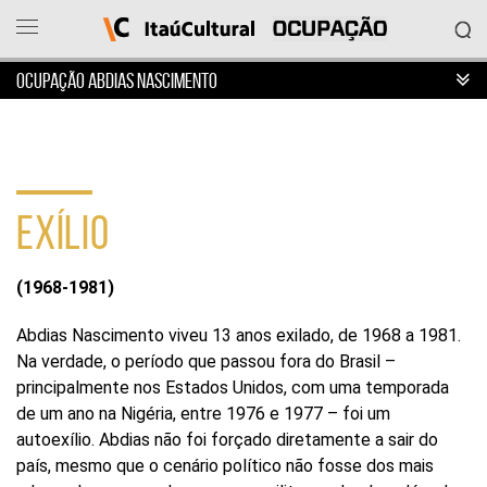
OCUPAÇÃO ABDIAS NASCIMENTO
Ocupação
Itaú
Cultural
EXÍLIO
O
que
deseja
acessar?
(1968-1981)
Ver
as
Abdias Nascimento viveu 13 anos exilado, de 1968 a 1981.
ocupações
Na verdade, o período que passou fora do Brasil –
Sobre
principalmente nos Estados Unidos, com uma temporada
o
projeto
de um ano na Nigéria, entre 1976 e 1977 – foi um
Entrar
autoexílio. Abdias não foi forçado diretamente a sair do
em
país, mesmo que o cenário político não fosse dos mais
contato