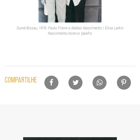
Guiné-Bissau, 1976: Paulo Freire e Abdias Nascimento | Elisa Larkin
Nascimento/Acervo Ipeafro
Lista
COMPARTILHE
de
compartilhamento
em
redes
sociais