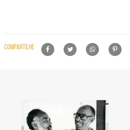
Lista
COMPARTILHE
de
compartilhamento
em
redes
sociais