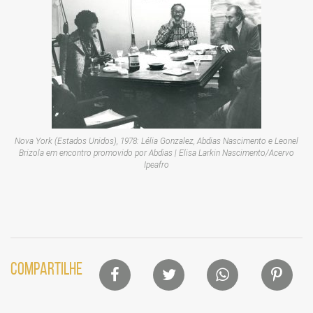
Nova York (Estados Unidos), 1978: Lélia Gonzalez, Abdias Nascimento e Leonel
Brizola em encontro promovido por Abdias | Elisa Larkin Nascimento/Acervo
Ipeafro
Lista
COMPARTILHE
de
compartilhamento