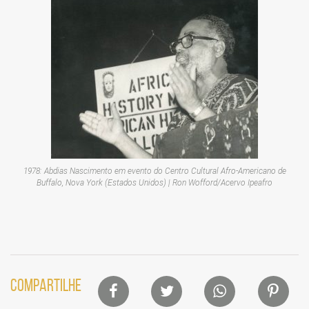
1978: Abdias Nascimento em evento do Centro Cultural Afro-Americano de
Buffalo, Nova York (Estados Unidos) | Ron Wofford/Acervo Ipeafro
Lista
COMPARTILHE
de