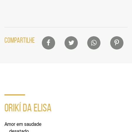
Lista
COMPARTILHE
de
compartilhamento
em
redes
sociais
ORIKÍ DA ELISA
Amor em saudade
desatado