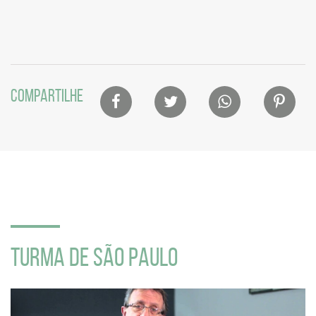
Lista
COMPARTILHE
de
compartilhamento
em
redes
sociais
Seção
de
TURMA DE SÃO PAULO
vídeo