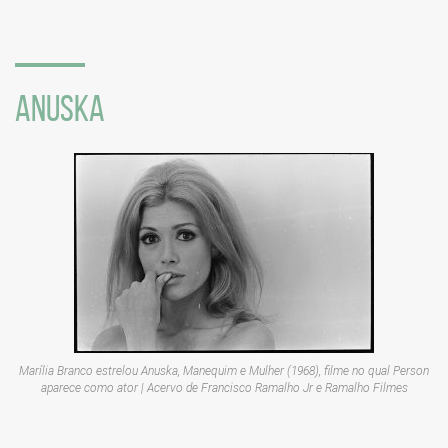
sociais
ANUSKA
Marília Branco estrelou
Anuska, Manequim e Mulher
(1968), filme no qual Person
aparece como ator | Acervo de Francisco Ramalho Jr e Ramalho Filmes