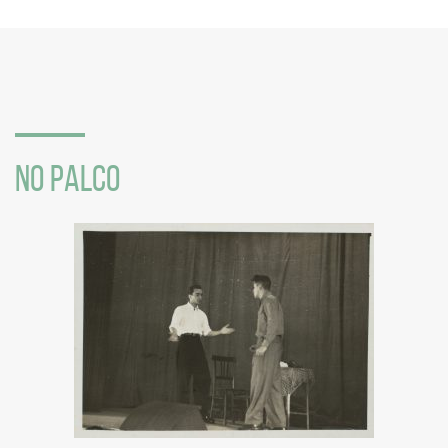
compartilhamento
em
redes
sociais
NO PALCO