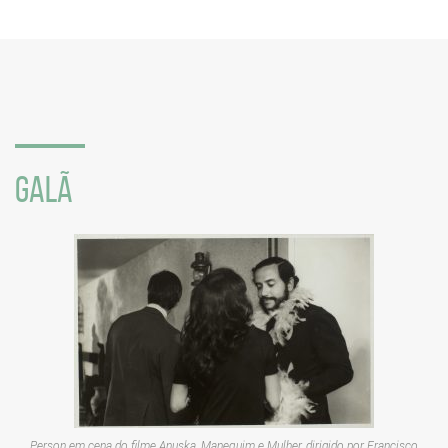
compartilhamento
em
redes
sociais
GALÃ
Person em cena do filme
Anuska, Manequim e Mulher
, dirigido por Francisco