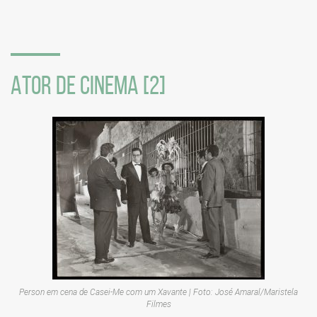
sociais
ATOR DE CINEMA [2]
Person em cena de
Casei-Me com um Xavante
| Foto: José Amaral/Maristela
Filmes