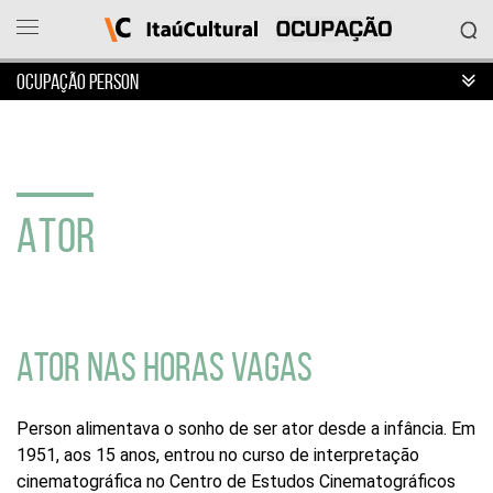
OCUPAÇÃO PERSON
Ocupação
Itaú
Cultural
ATOR
O
que
deseja
acessar?
Ver
as
ocupações
ATOR NAS HORAS VAGAS
Sobre
o
projeto
Person alimentava o sonho de ser ator desde a infância. Em
Entrar
1951, aos 15 anos, entrou no curso de interpretação
em
cinematográfica no Centro de Estudos Cinematográficos
contato