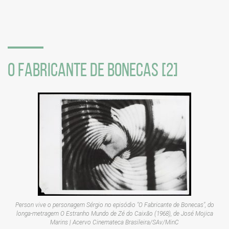
redes
sociais
O FABRICANTE DE BONECAS [2]
Person vive o personagem Sérgio no episódio "O Fabricante de Bonecas", do
longa-metragem
O Estranho Mundo de Zé do Caixão
(1968), de José Mojica
Marins | Acervo Cinemateca Brasileira/SAv/MinC