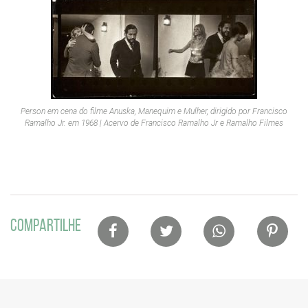
Person em cena do filme
Anuska, Manequim e Mulher
, dirigido por Francisco
Ramalho Jr. em 1968 | Acervo de Francisco Ramalho Jr e Ramalho Filmes
Lista
COMPARTILHE
de
compartilhamento
em
redes