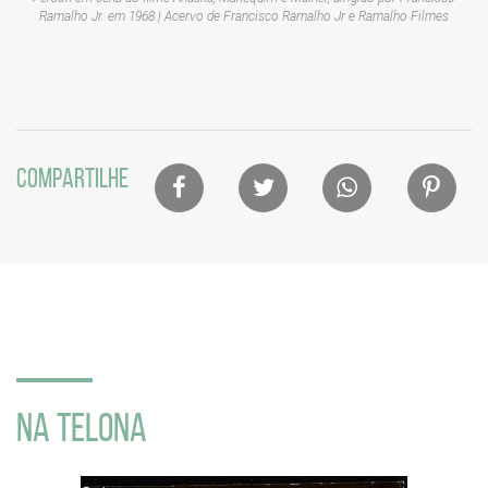
Ramalho Jr. em 1968 | Acervo de Francisco Ramalho Jr e Ramalho Filmes
Lista
COMPARTILHE
de
compartilhamento
em
redes
sociais
NA TELONA