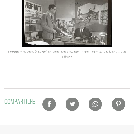
Person em cena de
Casei-Me com um Xavante
| Foto: José Amaral/Maristela
Filmes
Lista
COMPARTILHE
de
compartilhamento
em
redes