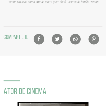
Person em cena como ator de teatro (sem data) | Acervo da família Person
Lista
COMPARTILHE
de
compartilhamento
em
redes
sociais
ATOR DE CINEMA