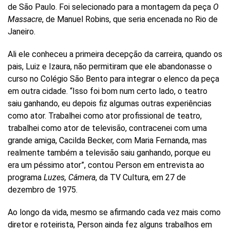
Buscar
de São Paulo. Foi selecionado para a montagem da peça
O
por
Massacre
, de Manuel Robins, que seria encenada no Rio de
ocupação
Janeiro.
ou
tema
Ali ele conheceu a primeira decepção da carreira, quando os
Site
pais, Luiz e Izaura, não permitiram que ele abandonasse o
do
Itaú
curso no Colégio São Bento para integrar o elenco da peça
Cultural
em outra cidade. “Isso foi bom num certo lado, o teatro
saiu ganhando, eu depois fiz algumas outras experiências
como ator. Trabalhei como ator profissional de teatro,
trabalhei como ator de televisão, contracenei com uma
grande amiga, Cacilda Becker, com Maria Fernanda, mas
realmente também a televisão saiu ganhando, porque eu
era um péssimo ator”, contou Person em entrevista ao
programa
Luzes, Câmera
, da TV Cultura, em 27 de
dezembro de 1975.
Ao longo da vida, mesmo se afirmando cada vez mais como
diretor e roteirista, Person ainda fez alguns trabalhos em