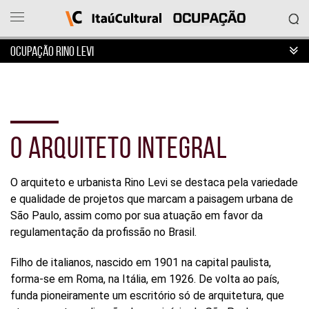
OCUPAÇÃO RINO LEVI
Ocupação
Itaú
Cultural
O ARQUITETO INTEGRAL
O
que
deseja
acessar?
O arquiteto e urbanista Rino Levi se destaca pela variedade
Ver
e qualidade de projetos que marcam a paisagem urbana de
as
São Paulo, assim como por sua atuação em favor da
ocupações
regulamentação da profissão no Brasil.
Sobre
o
projeto
Filho de italianos, nascido em 1901 na capital paulista,
Entrar
forma-se em Roma, na Itália, em 1926. De volta ao país,
em
funda pioneiramente um escritório só de arquitetura, que
contato