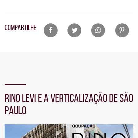
Lista
COMPARTILHE
de
compartilhamento
em
redes
sociais
Seção
de
RINO LEVI E A VERTICALIZAÇÃO DE SÃO
vídeo
PAULO