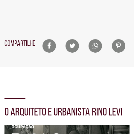
Lista
COMPARTILHE
de
compartilhamento
em
redes
sociais
Seção
de
O ARQUITETO E URBANISTA RINO LEVI
vídeo