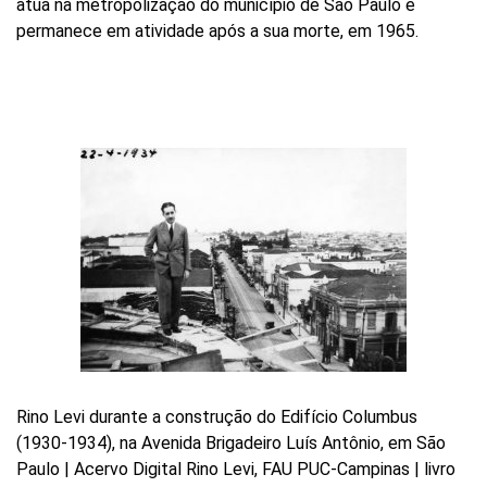
atua na metropolização do município de São Paulo e
Buscar
permanece em atividade após a sua morte, em 1965.
por
ocupação
ou
tema
Site
do
Itaú
Cultural
Rino Levi durante a construção do Edifício Columbus
(1930-1934), na Avenida Brigadeiro Luís Antônio, em São
Paulo | Acervo Digital Rino Levi, FAU PUC-Campinas | livro