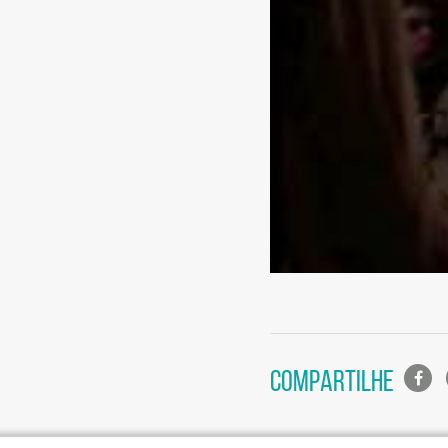
Lista
COMPARTILHE
de
compa