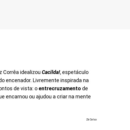
ez Corrêa idealizou
Cacilda!
, espetáculo
do encenador. Livremente inspirada na
ontos de vista: o
entrecruzamento
de
e encarnou ou ajudou a criar na mente
Zé Celso