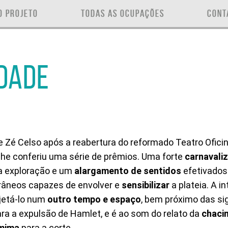
O PROJETO
TODAS AS OCUPAÇÕES
CONT
DADE
Zé Celso após a reabertura do reformado Teatro Oficina
lhe conferiu uma série de prêmios. Uma forte
carnavali
a exploração e um
alargamento de sentidos
efetivados 
âneos capazes de envolver e
sensibilizar
a plateia. A i
ojetá-lo num
outro tempo e espaço
, bem próximo das sign
ara a expulsão de Hamlet, e é ao som do relato da
chaci
mima
para a corte.