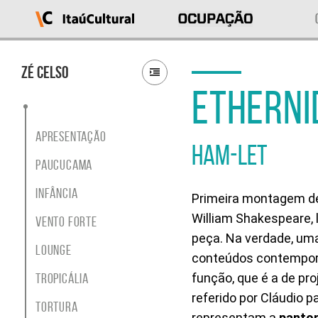
Ocupação
Itaú
Cultural
Zé Celso
ETHERNI
O
que
deseja
acessar?
Apresentação
Ver
HAM-LET
as
Paucucama
ocupações
Sobre
Infância
Primeira montagem de 
o
projeto
William Shakespeare, 
Vento Forte
Entrar
peça. Na verdade, um
em
Lounge
conteúdos contempor
contato
Buscar
Tropicália
função, que é a de pr
por
referido por Cláudio p
ocupação
Tortura
ou
representam a
panto