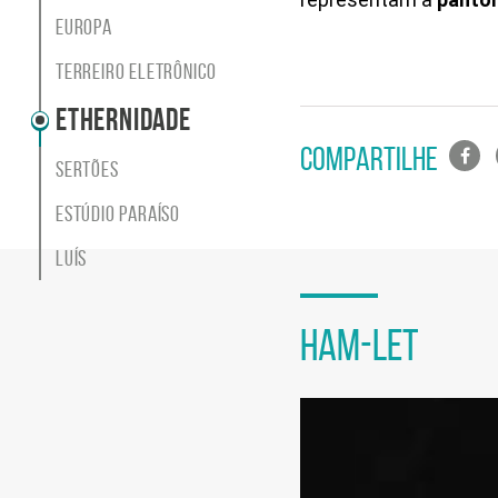
tema
Europa
Site
do
Terreiro Eletrônico
Itaú
Cultural
Ethernidade
Lista
COMPARTILHE
Sertões
de
compa
Estúdio Paraíso
em
Luís
redes
sociais
Seção
de
HAM-LET
vídeo