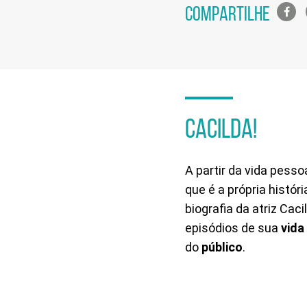
Lista
COMPARTILHE
de
compa
em
redes
sociais
CACILDA!
A partir da vida pesso
que é a própria históri
biografia da atriz Cac
episódios de sua
vida
do
público
.