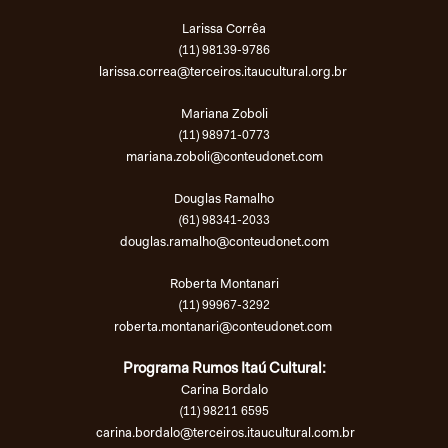
Larissa Corrêa
(11) 98139-9786
larissa.correa@terceiros.itaucultural.org.br
Mariana Zoboli
(11) 98971-0773
mariana.zoboli@conteudonet.com
Douglas Ramalho
(61) 98341-2033
douglas.ramalho@conteudonet.com
Roberta Montanari
(11) 99967-3292
roberta.montanari@conteudonet.com
Programa Rumos Itaú Cultural:
Carina Bordalo
(11) 98211 6595
carina.bordalo@terceiros.itaucultural.com.br