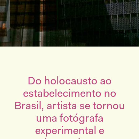
Do holocausto ao
estabelecimento no
Brasil, artista se tornou
uma fotógrafa
experimental e