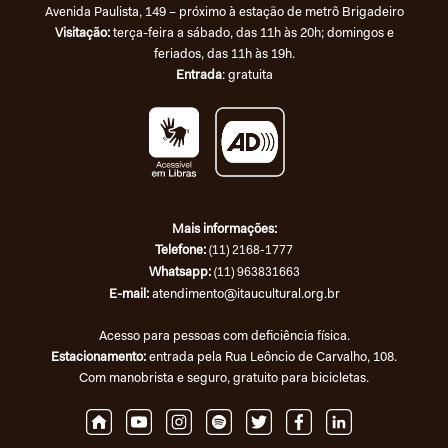
o avanço da extrema direita no mundo. No
Avenida Paulista, 149 – próximo à estação de metrô Brigadeiro
final do ano, ondas de temperaturas
Visitação:
terça-feira a sábado, das 11h às 20h; domingos e
feriados, das 11h às 19h.
extremas são detectadas em todo o globo
Entrada
: gratuita
terrestre. O PL 490 é aprovado em votação
plenária pela Câmara dos Deputados e segue
para a apreciação do Senado como PL
2093/2023.
Mais informações:
Telefone
:
(11) 2168-1777
Whatsapp:
(11) 963831663
E-mail:
atendimento@itaucultural.org.br
Acesso para pessoas com deficiência física.
Estacionamento:
entrada pela Rua Leôncio de Carvalho, 108.
Com manobrista e seguro, gratuito para bicicletas.