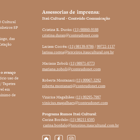
za. Três obras da exposição também
Assessorias de imprensa:
Itaú Cultural - Conteúdo Comunicação
e abajur. No objeto tátil, o quarto
 Cultural
 “instaurações”. Por meio dela, o
untos que sejam comuns a todos
inheiros SP
mbém relata, quando, na exposição
Cristina R. Durán:
(11) 98860-9188
 trabalho híbrido.
cristina.duran@conteudonet.com
ão da visualidade. Trata, ainda, das
ingo, das
Estação
abelo, cuja forma ele explorava em
Larissa Corrêa:
/
(11) 98139-9786
99722-1137
ontexto da contemporaneidade, faz
a. A proposta é mostrar como esse
larissa.correa@terceiros.itaucultural.org.br
que dava uma aparência de leveza e
Mariana Zoboli:
(11) 98971-0773
mariana.zoboli@conteudonet.com
 o avanço
 a sensação do equilíbrio, no qual
rio uso de
Roberta Montanari:
(11) 99967-3292
mo
Marionete
, na entrada. Ela lembra
/ Tapetes
roberta.montanari@conteudonet.com
ível em
ito de tipitis e dentro de cada um
mínimo de
Vinicius Magalhães:
(11) 99295-7997
e ora voar, ora estar caindo.
, destacando o imã como um material
vinicius.magalhaes@conteudonet.com
Programa Rumos Itaú Cultural:
Carina Bordalo:
(11) 98211 6595
como o
happening
e a performance. O
carina.bordalo@terceiros.itaucultural.com.br