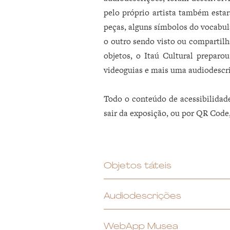
pelo próprio artista também esta
peças, alguns símbolos do vocabul
o outro sendo visto ou compartilh
objetos, o Itaú Cultural preparo
videoguias e mais uma audiodescri
Todo o conteúdo de acessibilidad
sair da exposição, ou por QR Code,
Objetos táteis
Pensados pelo Instituto Tunga e p
Audiodescrições
1. A importância do desenho na o
Atendem as necessidades de pesso
WebApp Musea