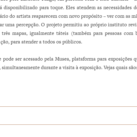
rá disponibilizado para toque. Eles atendem as necessidades d
ário do artista reaparecem com novo propósito – ver com as mão
ar uma percepção. O projeto permitiu ao próprio instituto revi
u três mapas, igualmente táteis (também para pessoas com ba
ção, para atender a todos os públicos.
e pode ser acessado pela Musea, plataforma para exposições qu
 simultaneamente durante a visita à exposição. Vejas quais são
elo Itaú Cultural, atendem as necessidades de pessoas com baix
bra do Tunga e a série de
Gravitações magnéticas
, de 1980, são
as com baixa visão.