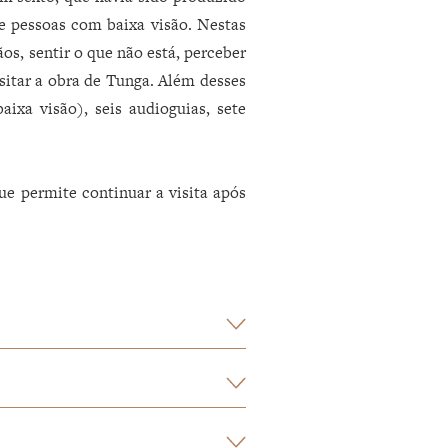
e pessoas com baixa visão. Nestas
s, sentir o que não está, perceber
sitar a obra de Tunga. Além desses
ixa visão), seis audioguias, sete
e permite continuar a visita após
:
a visão.
 explorados através de uma prancha