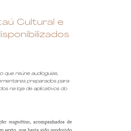
taú Cultural e
sponibilizados
vo que reúne audioguias,
plementares preparados para
os na loja de aplicativos do
ões magnéticas
, acompanhados de
um sexto, que havia sido produzido