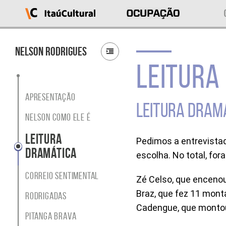
Ocupação
Itaú
Cultural
Nelson Rodrigues
LEITURA
O
que
deseja
acessar?
Apresentação
Ver
LEITURA DRAM
as
Nelson como ele é
ocupações
Sobre
Leitura
Pedimos a entrevista
o
Dramática
projeto
escolha. No total, for
Entrar
em
Correio Sentimental
Zé Celso, que enceno
contato
Braz, que fez 11 monta
Buscar
Rodrigadas
por
Cadengue, que montou
ocupação
Pitanga Brava
ou