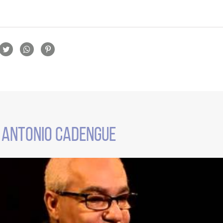
rtilhamento
R ANTONIO CADENGUE