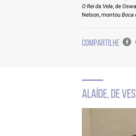
O Rei da Vela
, de Osw
Nelson, montou
Boca 
Lista
COMPARTILHE
de
compa
em
redes
sociais
Seção
de
ALAÍDE, DE VES
vídeo