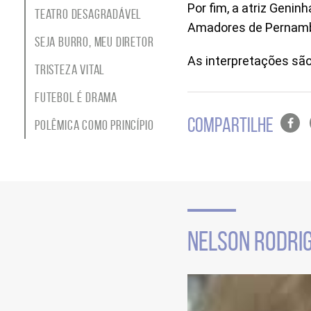
Por fim, a atriz Genin
tema
Teatro Desagradável
Site
Amadores de Pernamb
do
Seja Burro, Meu Diretor
Itaú
As interpretações sã
Cultural
Tristeza Vital
Futebol é Drama
Lista
COMPARTILHE
Polêmica como Princípio
de
compa
em
redes
sociais
Seção
de
NELSON RODRIG
vídeo