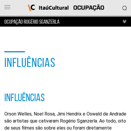
OCUPAÇÃO ROGÉRIO SGANZERLA
Ocupação
Itaú
Cultural
INFLUÊNCIAS
O
que
deseja
acessar?
Ver
as
ocupações
INFLUÊNCIAS
Sobre
o
projeto
Orson Welles, Noel Rosa, Jimi Hendrix e Oswald de Andrade
Entrar
são artistas que cativaram Rogério Sganzerla. Ao todo, oito
em
de seus filmes são sobre eles ou foram diretamente
contato