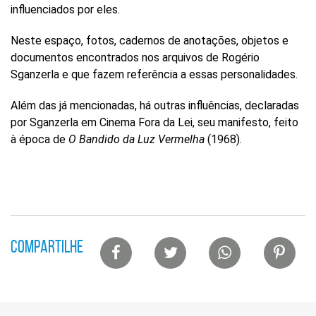
Buscar
influenciados por eles.
por
ocupação
Neste espaço, fotos, cadernos de anotações, objetos e
ou
documentos encontrados nos arquivos de Rogério
tema
Sganzerla e que fazem referência a essas personalidades.
Site
do
Além das já mencionadas, há outras influências, declaradas
Itaú
Cultural
por Sganzerla em Cinema Fora da Lei, seu manifesto, feito
à época de
O Bandido da Luz Vermelha
(1968).
Lista
COMPARTILHE
de
compartilhamento
em