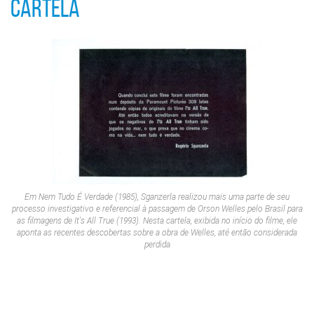
CARTELA
Em
Nem Tudo É Verdade
(1985), Sganzerla realizou mais uma parte de seu
processo investigativo e referencial à passagem de Orson Welles pelo Brasil para
as filmagens de
It's All True
(1993). Nesta cartela, exibida no início do filme, ele
aponta as recentes descobertas sobre a obra de Welles, até então considerada
perdida