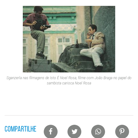
Sganzerla nas filmagens de
Isto É Noel Rosa
, filme com João Braga no papel do
sambista carioca Noel Rosa
Lista
COMPARTILHE
de