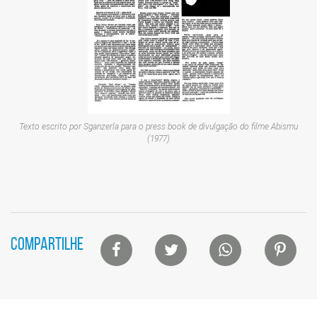
Texto escrito por Sganzerla para o
press book
de divulgação do filme
Abismu
(1977)
Lista
COMPARTILHE
de
compartilhamento
em
redes