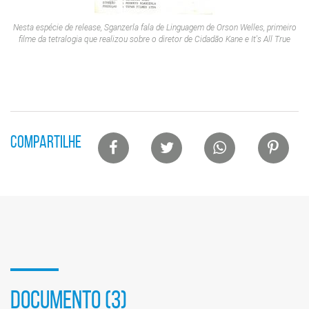
Nesta espécie de release, Sganzerla fala de
Linguagem de Orson Welles
, primeiro
filme da tetralogia que realizou sobre o diretor de
Cidadão Kane
e
It's All True
Lista
COMPARTILHE
de
compartilhamento
em
redes
sociais
DOCUMENTO (3)