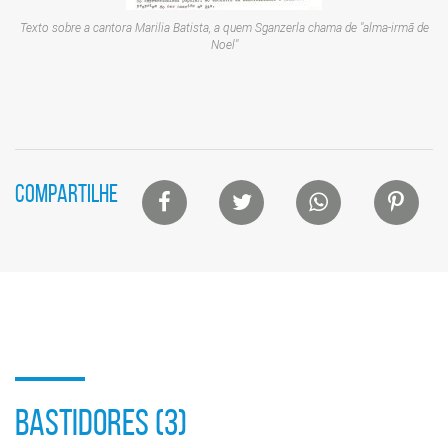
Texto sobre a cantora Marilia Batista, a quem Sganzerla chama de "alma-irmã de
Noel"
Lista
COMPARTILHE
de
compartilhamento
em
redes
sociais
BASTIDORES (3)