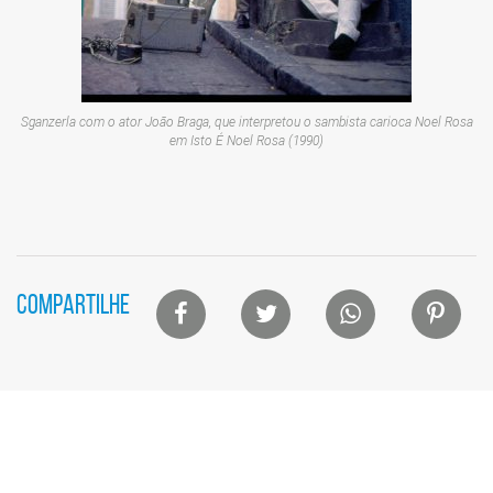
Sganzerla com o ator João Braga, que interpretou o sambista carioca Noel Rosa
em
Isto É Noel Rosa
(1990)
Lista
COMPARTILHE
de
compartilhamento
em
redes
sociais