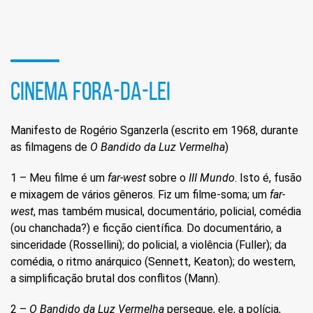
redes
sociais
CINEMA FORA-DA-LEI
Manifesto de Rogério Sganzerla (escrito em 1968, durante
as filmagens de
O Bandido da Luz Vermelha
)
1 – Meu filme é um
far-west
sobre o
III Mundo
. Isto é, fusão
e mixagem de vários gêneros. Fiz um filme-soma; um
far-
west
, mas também musical, documentário, policial, comédia
(ou chanchada?) e ficção científica. Do documentário, a
sinceridade (Rossellini); do policial, a violência (Fuller); da
comédia, o ritmo anárquico (Sennett, Keaton); do western,
a simplificação brutal dos conflitos (Mann).
2 –
O Bandido da Luz Vermelha
persegue, ele, a polícia,