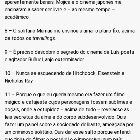
aparentemente banais. Mojica e o cinema japonês me
ensinaram a saber ser livre e – ao mesmo tempo –
acadêmico.
8 – O solitário Murnau me ensinou a amar o plano fixo acima
de todos os
travellings
.
9 – É preciso descobrir o segredo do cinema de Luís poeta
e agitador Buñuel, anjo exterminador.
10 – Nunca se esquecendo de Hitchcock, Eisenstein e
Nicholas Ray.
11 – Porque o que eu queria mesmo era fazer um filme
mágico e cafajeste cujos personagens fossem sublimes e
boçais, onde a estupidez – acima de tudo – revelasse as
leis secretas da alma e do corpo subdesenvolvido. Quis
fazer um painel sobre a sociedade delirante, ameaçada por
um criminoso solitário. Quis dar esse salto porque entendi
que tinha de filmar o possível e o impossível num país