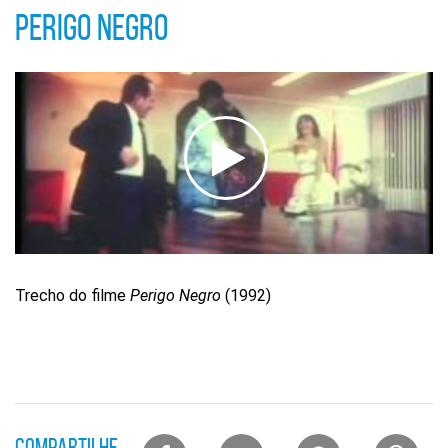
de
PERIGO NEGRO
vídeo
Trecho do filme
Perigo Negro
(1992)
Lista
COMPARTILHE