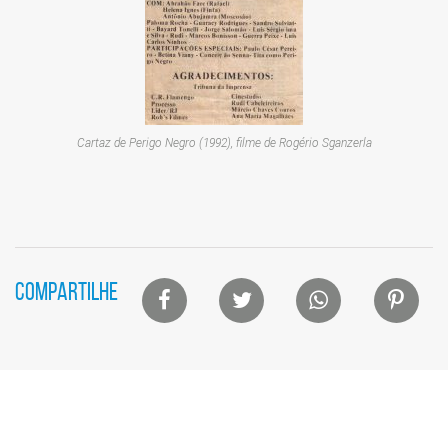
Cartaz de
Perigo Negro
(1992), filme de Rogério Sganzerla
Lista
COMPARTILHE
de
compartilhamento
em
redes
sociais