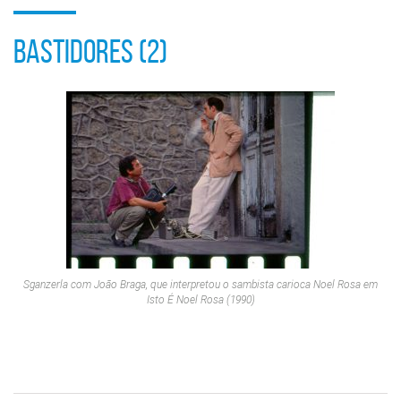
BASTIDORES (2)
Sganzerla com João Braga, que interpretou o sambista carioca Noel Rosa em
Isto É Noel Rosa
(1990)