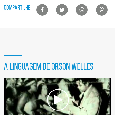
Lista
COMPARTILHE
de
compartilhamento
em
redes
sociais
Seção
de
A LINGUAGEM DE ORSON WELLES
vídeo