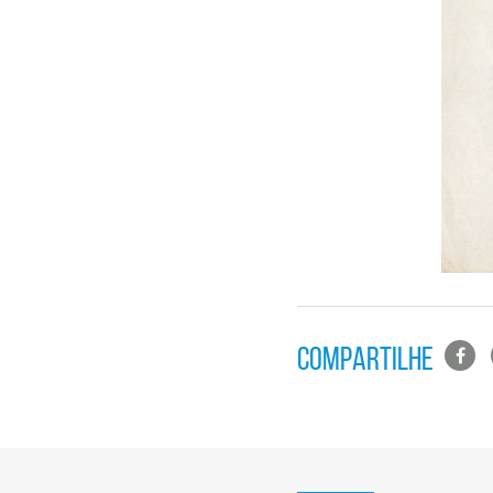
Lista
COMPARTILHE
de
compa
em
redes