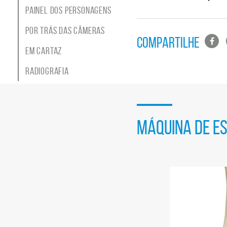
tema
Painel dos personagens
Site
do
Por trás das câmeras
Lista
COMPARTILHE
Itaú
Cultural
Em Cartaz
de
compa
Radiografia
em
redes
sociais
MÁQUINA DE E