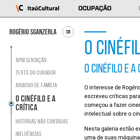
Ocupação
Itaú
Cultural
Rogério Sganzerla
O CINÉFI
O
que
deseja
acessar?
Apresentação
Ver
O CINÉFILO E A 
as
Texto do curador
ocupações
Sobre
Arquivo De Família
O interesse de Rogéri
o
projeto
escreveu críticas para
O Cinéfilo e a
Entrar
começou a fazer cine
Crítica
em
intelectual sobre o ci
contato
Buscar
Histórias não contadas
por
Nesta galeria estão e
ocupação
Influências
uma de suas máquinas 
ou