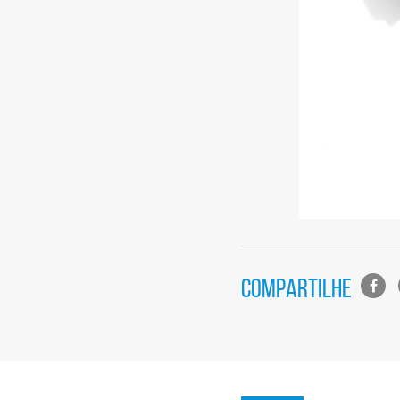
Lista
COMPARTILHE
de
compa
em
redes