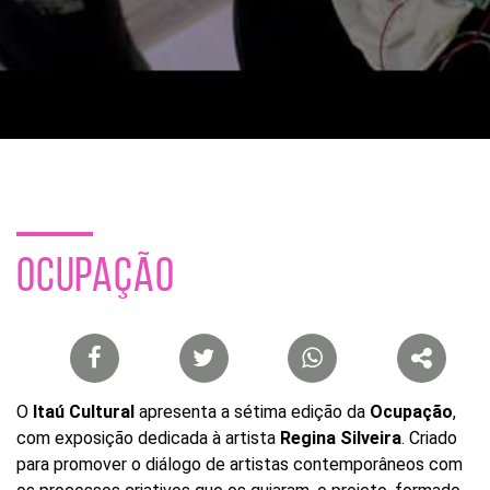
Buscar
por
ocupação
ou
tema
Site
do
Itaú
Cultural
OCUPAÇÃO
Lista
de
compartilhamento
O
Itaú Cultural
apresenta a sétima edição da
Ocupação
,
em
com exposição dedicada à artista
Regina Silveira
. Criado
redes
para promover o diálogo de artistas contemporâneos com
sociais