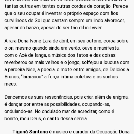
tantas outras em tantas outras cordas de coração. Parece
que o seu ocupar é inventar o próprio espaço com fios
curvilíneos de Sol que cantam sempre um lindo alvorecer,
apesar do banzo, apesar de ser tão difícil viver…
A rara Dona Ivone Lara de abril, em seu outono, coroa sobre
o ori, mesmo quando ainda era verão, ouve e manifesta,
com o Axé de Ianga, a música dos fatos e das coisas:
reverberou os mais velhos e o jongo; solfejou a loucura com
a parceira Nise, a poesia, o mote entre amigos, de Delcios a
Brunos; “lararariou” a força íntima coletiva e os sonhos
meus.
Dancemos as suas ressonâncias, pois criar, além de enigma,
é dançar por entre as possibilidades, ocupando-as,
ondulando-as. No ondulado mar de acreditar, como é
bonito, meu Deus, o canto dessa sereia.
Tiganá Santana
é músico e curador da Ocupação Dona