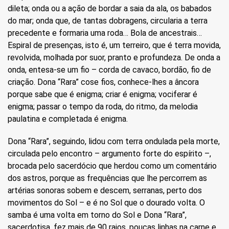
dileta; onda ou a ação de bordar a saia da ala, os babados
do mar; onda que, de tantas dobragens, circularia a terra
precedente e formaria uma roda… Bola de ancestrais…
Espiral de presenças, isto é, um terreiro, que é terra movida,
revolvida, molhada por suor, pranto e profundeza. De onda a
onda, entesa-se um fio – corda de cavaco, bordão, fio de
criação. Dona “Rara” cose fios, conhece-lhes a âncora
porque sabe que é enigma; criar é enigma; vociferar é
enigma; passar o tempo da roda, do ritmo, da melodia
paulatina e completada é enigma.
Dona “Rara”, seguindo, lidou com terra ondulada pela morte,
circulada pelo encontro – argumento forte do espírito –,
brocada pelo sacerdócio que herdou como um comentário
dos astros, porque as frequências que lhe percorrem as
artérias sonoras sobem e descem, serranas, perto dos
movimentos do Sol – e é no Sol que o dourado volta. O
samba é uma volta em torno do Sol e Dona “Rara”,
sacerdotisa, fez mais de 90 raios, poucas linhas na carne e