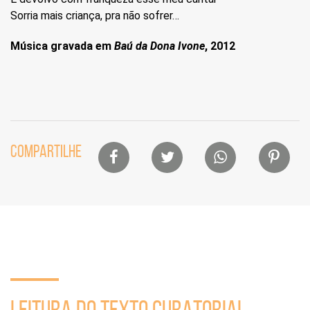
Sorria mais criança, pra não sofrer…
Música gravada em
Baú da Dona Ivone
, 2012
Lista
COMPARTILHE
de
compartilhamento
em
redes
sociais
Seção
de
LEITURA DO TEXTO CURATORIAL