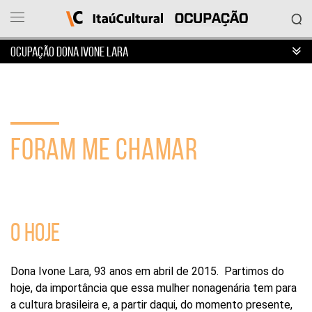
OCUPAÇÃO DONA IVONE LARA
Ocupação
Itaú
Cultural
FORAM ME CHAMAR
O
que
deseja
acessar?
Ver
as
ocupações
O HOJE
Sobre
o
projeto
Dona Ivone Lara, 93 anos em abril de 2015. Partimos do
Entrar
hoje, da importância que essa mulher nonagenária tem para
em
a cultura brasileira e, a partir daqui, do momento presente,
contato