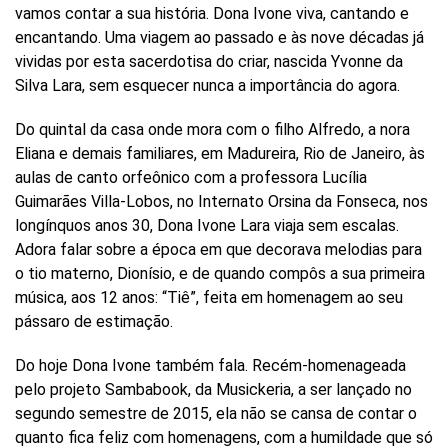
Buscar
vamos contar a sua história. Dona Ivone viva, cantando e
por
encantando. Uma viagem ao passado e às nove décadas já
ocupação
vividas por esta sacerdotisa do criar, nascida Yvonne da
ou
Silva Lara, sem esquecer nunca a importância do agora.
tema
Site
Do quintal da casa onde mora com o filho Alfredo, a nora
do
Itaú
Eliana e demais familiares, em Madureira, Rio de Janeiro, às
Cultural
aulas de canto orfeônico com a professora Lucília
Guimarães Villa-Lobos, no Internato Orsina da Fonseca, nos
longínquos anos 30, Dona Ivone Lara viaja sem escalas.
Adora falar sobre a época em que decorava melodias para
o tio materno, Dionísio, e de quando compôs a sua primeira
música, aos 12 anos: “Tiê”, feita em homenagem ao seu
pássaro de estimação.
Do hoje Dona Ivone também fala. Recém-homenageada
pelo projeto Sambabook, da Musickeria, a ser lançado no
segundo semestre de 2015, ela não se cansa de contar o
quanto fica feliz com homenagens, com a humildade que só