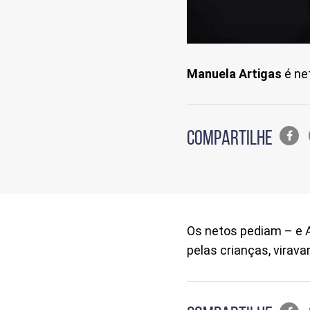
Manuela Artigas
é ne
Lista
COMPARTILHE
de
compa
em
redes
sociais
Os netos pediam – e A
pelas crianças, virava