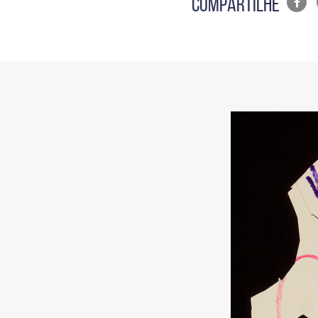
Lista
COMPARTILHE
de
compa
em
redes
sociais