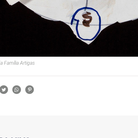
 Família Artigas
rtilhamento