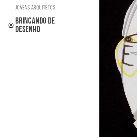
tema
Jovens Arquitetos,
Site
do
Brincando de
Itaú
Desenho
Cultural