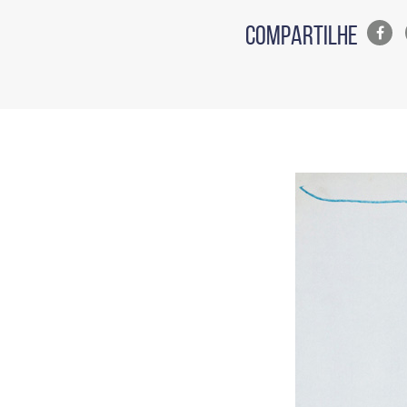
Lista
COMPARTILHE
de
compa
em
redes
sociais