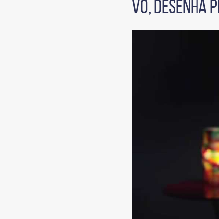
VÔ, DESENHA 
vídeo