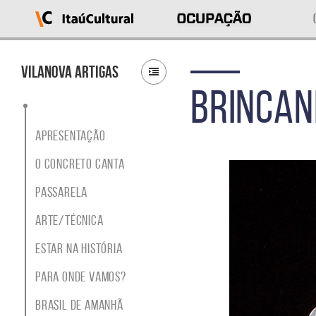
Ocupação
Itaú
Cultural
Vilanova Artigas
BRINCAN
O
que
deseja
acessar?
Apresentação
Ver
as
O Concreto Canta
ocupações
Sobre
Passarela
o
projeto
Arte/Técnica
Entrar
em
Estar na História
contato
Buscar
Para Onde Vamos?
por
ocupação
Brasil de Amanhã
ou